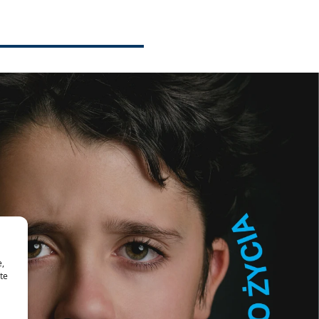
e,
te