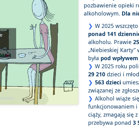
pozbawienie opieki r
alkoholowym.
Dla ni
W 2025 wszczęt
ponad 141 dzienni
be
alkoholu. Prawie
25
„Niebieskiej Karty”
była
pod wpływem 
W 2025 roku pol
29 210
dzieci i młod
563 dzieci
umies
związanej ze zgło
Alkohol wiąże si
funkcjonowaniem i r
ciąży, zmagają się 
przebywa ponad
3 