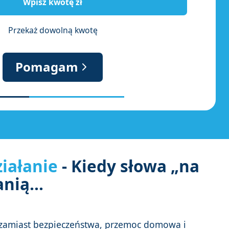
Przekaż dowolną kwotę
Pomagam
iałanie
-
Kiedy słowa „na
anią
...
zamiast bezpieczeństwa, przemoc domowa i