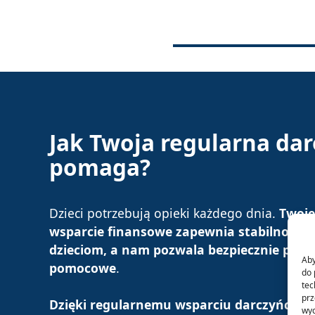
Jak Twoja regularna da
pomaga
?
Dzieci potrzebują opieki każdego dnia.
Twoje
wsparcie finansowe zapewnia stabilność 
dzieciom, a nam pozwala bezpiecznie plan
Aby
pomocowe
.
do 
tec
prz
Dzięki regularnemu wsparciu darczyńców
wyc