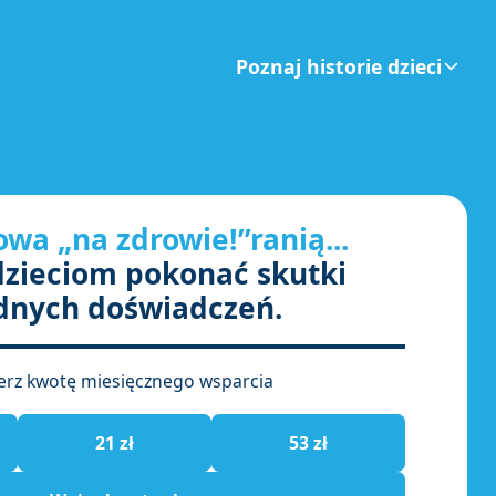
Poznaj historie dzieci
łowa
„na zdrowie!”ranią...
zieciom pokonać skutki
dnych doświadczeń.
erz kwotę miesięcznego wsparcia
21 zł
53 zł