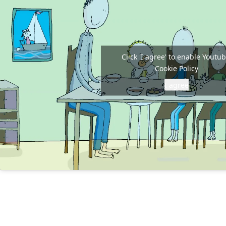
Click 'I agree' to enable Youtu
Cookie Policy
I agree