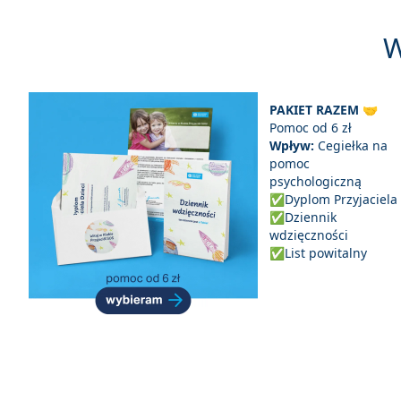
W
PAKIET RAZEM 🤝
Pomoc od 6 zł
Wpływ:
Cegiełka na
pomoc
psychologiczną
✅Dyplom Przyjaciela
✅Dziennik
wdzięczności
✅List powitalny