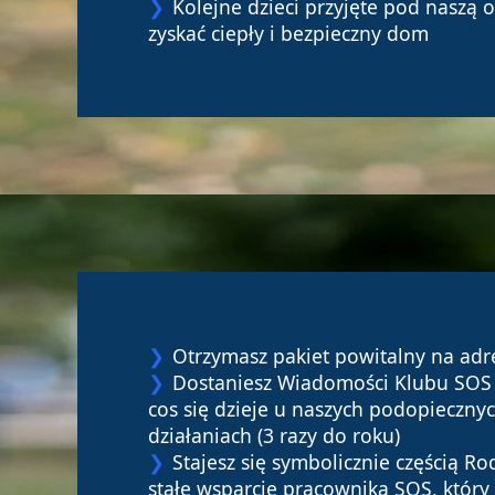
Kolejne dzieci przyjęte pod naszą 
zyskać ciepły i bezpieczny dom
Otrzymasz pakiet powitalny na adr
Dostaniesz Wiadomości Klubu SOS 
cos się dzieje u naszych podopieczny
działaniach (3 razy do roku)
Stajesz się symbolicznie częścią R
stałe wsparcie pracownika SOS, któr