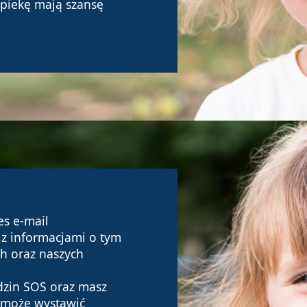
opiekę mają szansę
es e-mail
z informacjami o tym
ch oraz naszych
odzin SOS oraz masz
y może wystawić