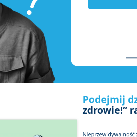
Podejmij dz
zdrowie!” r
Nieprzewidywalność 