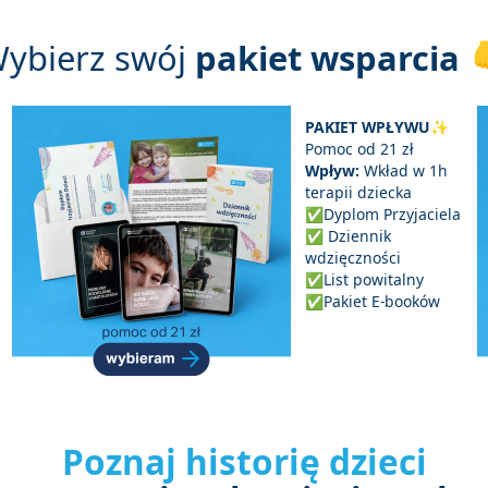
ybierz swój
pakiet wsparcia

PAKIET WPŁYWU✨
Pomoc od 21 zł
Wpływ:
Wkład w 1h
terapii dziecka
✅Dyplom Przyjaciela
✅ Dziennik
wdzięczności
✅List powitalny
✅Pakiet E-booków
Poznaj historię dzieci