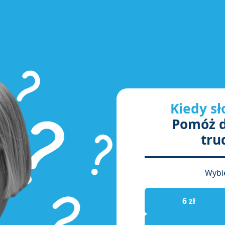
Kiedy s
Pomóż d
tru
Wybi
6 zł