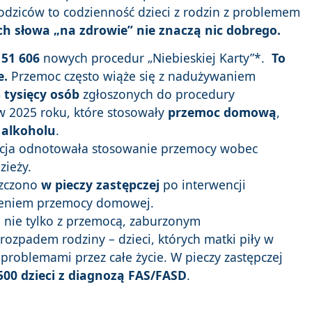
odziców to codzienność dzieci z rodzin z problemem
ch słowa „na zdrowie” nie znaczą nic dobrego.
o
51 606
nowych procedur „Niebieskiej Karty”*.
To
e.
Przemoc często wiąże się z nadużywaniem
 tysięcy osób
zgłoszonych do procedury
 w 2025 roku, które stosowały
przemoc domową
,
alkoholu
.
icja odnotowała stosowanie przemocy wobec
zieży.
zczono
w pieczy zastępczej
po interwencji
szeniem przemocy domowej.
ę nie tylko z przemocą, zaburzonym
ozpadem rodziny – dzieci, których matki piły w
z problemami przez całe życie. W pieczy zastępczej
500 dzieci z diagnozą FAS/FASD
.