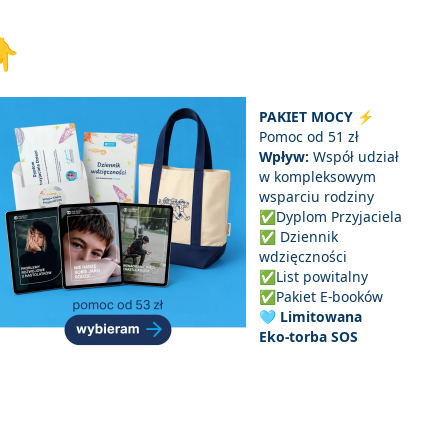

PAKIET MOCY
⚡
Pomoc od 51 zł
Wpływ:
Współ udział
w kompleksowym
wsparciu rodziny
✅Dyplom Przyjaciela
✅ Dziennik
wdzięczności
✅List powitalny
✅Pakiet E-booków
🩵 Limitowana
Eko-torba SOS