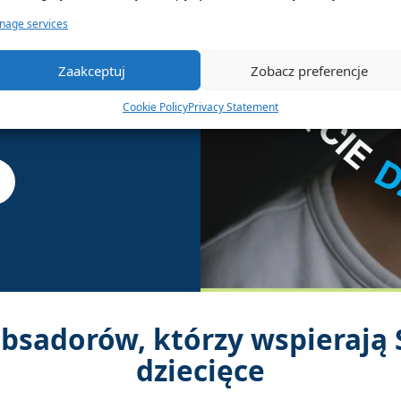
eciom objętym
age services
 pedagodzy i
wsparcie i
Zaakceptuj
Zobacz preferencje
 poczucie
yciami.
Cookie Policy
Privacy Statement
bsadorów, którzy wspierają 
dziecięce